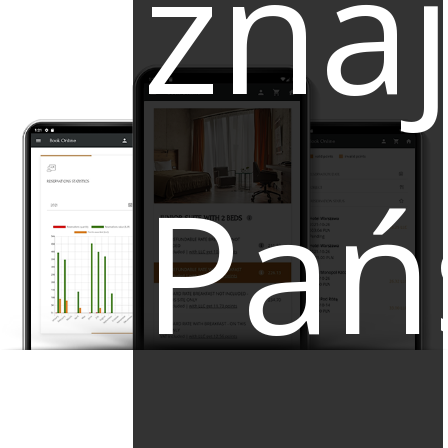
zna
Pań