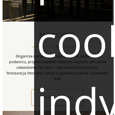
coo
MONOPOL
Elegancka restauracja, mieszcząca się na dawnym
podworcu, przykryta wielkim szklanym dachem, jest warta
odwiedzenia nie tylko z racji walorów kulinarnych.
Restauracja Monopol oferuje bogactwo smaków i aromatów
ind
ODKRYJ WIĘCEJ