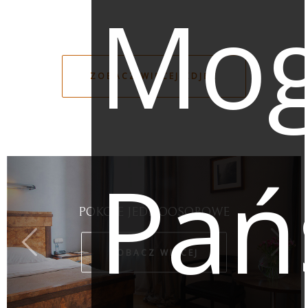
Mo
ZOBACZ WIĘCEJ ZDJĘĆ
Pań
POKOJE JEDNOOSOBOWE
ZOBACZ WIĘCEJ