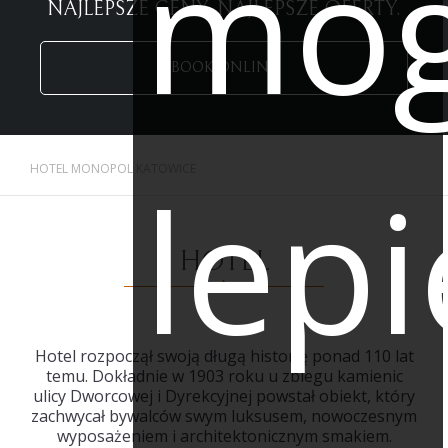
mog
NAJLEPSZE CENY. NAJLEPSZE OFERTY.
BOOK ONLINE
lepi
HOTEL MONOPOL KATOWICE
HOTEL
Hotel rozpoczął swoją długą historię ponad 110 lat
temu. Dokładnie w 1903 roku u zbiegu kamienic
ulicy Dworcowej i Dyrekcyjnej powstał obiekt, który
zachwycał bywalców swym luksusem, nowoczesnym
wyposażeniem i architektonicznym smakiem.