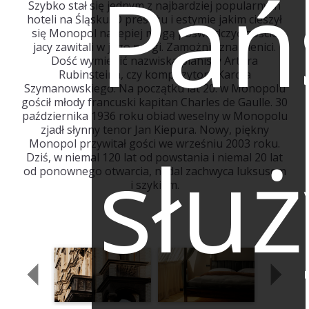
Pań
Szybko stał się jednym z najbardziej popularnych
hoteli na Śląsku. O prestiżu i estymie jakim cieszył
się Monopol najlepiej mogą poświadczyć goście
jacy zawitali w jego progi. Zamożni i znamienici.
Dość wymienić nazwiska pianisty Artura
Rubinsteina, czy kompozytora Karola
Szymanowskiego. Na początku lat 20. w Monopolu
gościł młody francuski kapitan Charles de Gaulle. 30
października 1936 roku obiad weselny w Monopolu
zjadł słynny tenor Jan Kiepura. Nowy, piękny
służ
Monopol przywitał gości we wrześniu 2003 roku.
Dziś, w niemal 120 lat od powstania i niemal 20 lat
od ponownego otwarcia, nadal zachwyca luksusem
i szykiem.