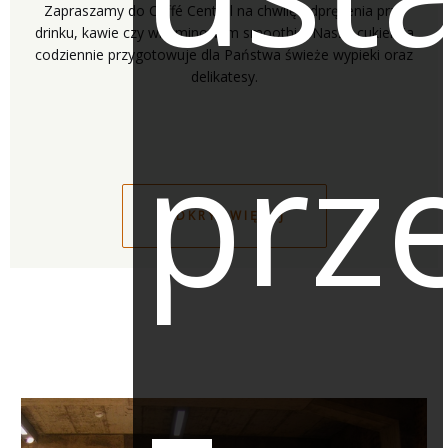
Zapraszamy do Caffé Central na chwilę odprężenia przy
drinku, kawie czy witaminowym smoothie. Nasza cukiernia
codziennie przygotowuje dla Państwa świeże wypieki oraz
delikatesy.
prze
ODKRYJ WIĘCEJ