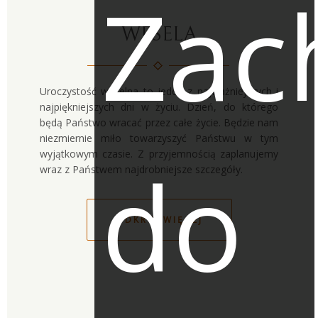
Zac
WESELA
Uroczystość weselna to jeden z najważniejszych i
najpiękniejszych dni w życiu. Dzień, do którego
będą Państwo wracać przez całe życie. Będzie nam
niezmiernie miło towarzyszyć Państwu w tym
wyjątkowym czasie. Z przyjemnością zaplanujemy
do
wraz z Państwem najdrobniejsze szczegóły.
ODKRYJ WIĘCEJ