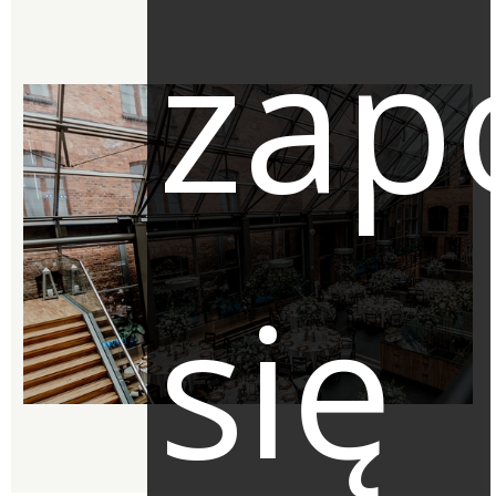
zap
się