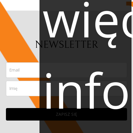
wię
NEWSLETTER
inf
ZAPISZ SIĘ