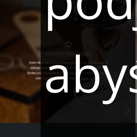
aby
PAKIETY POBYTOWE
Hotel Monopol to wymarzone miejsce, by oderwać się od
codzienności i spędzić czas w wyjątkowej atmosferze.
Serdecznie zapraszamy do skorzystania z naszego pakietu
romantyczny pobyt we dwoje.
Zobacz więcej