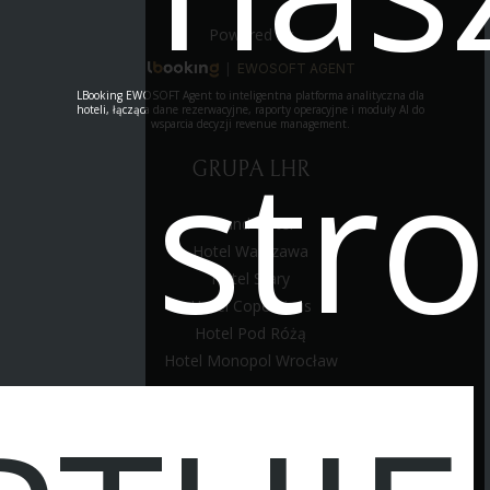
Powered by
|
EWOSOFT AGENT
LBooking EWOSOFT Agent to inteligentna platforma analityczna dla
hoteli, łącząca dane rezerwacyjne, raporty operacyjne i moduły AI do
wsparcia decyzji revenue management.
str
GRUPA LHR
Grand Hotel
Hotel Warszawa
Hotel Stary
Hotel Copernicus
Hotel Pod Różą
Hotel Monopol Wrocław