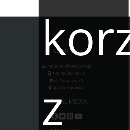
kor
KONTAKT
monopol@hotel.com.pl
+48 32 782 82 82
z
ul. Dworcowa 5
40-012 Katowice
SOCIAL MEDIA