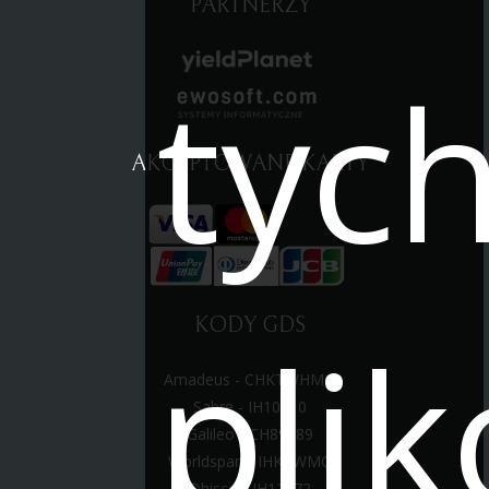
PARTNERZY
tyc
AKCEPTOWANE KARTY
pli
KODY GDS
Amadeus - CHKTWHMO
Sabre - IH10910
Galileo - CH89389
Worldspan - IHKTWMO
Dhisco - IH12472