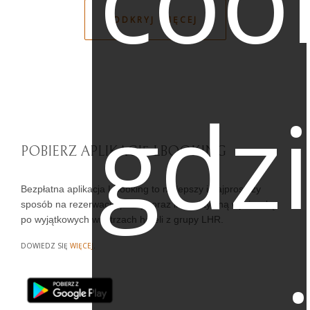
ODKRYJ WIĘCEJ
gdz
POBIERZ APLIKACJĘ LBOOKING
Bezpłatna aplikacja LBooking to najlepszy i najprostszy
sposób na rezerwację pokoju oraz interaktywną wycieczkę
po wyjątkowych wnętrzach hoteli z grupy LHR.
DOWIEDZ SIĘ
WIĘCEJ
.