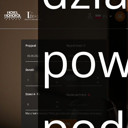
Zaloguj
pow
Przyjazd
Wyjazd (noce:
1
)
Dorośli
Dzieci 0 - 3
Dzieci 4 - 15
Nazwa partnera
pod
Masz kod rabatowy? Podaj go w koszyku przy finalizacji rezerwacji.
SZUKAJ