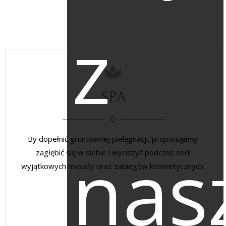
z
SPA
By dopełnić gruntownej pielęgnacji, proponujemy
nas
zagłębić się w siebie i wyciszyć podczas serii
wyjątkowych masaży oraz zabiegów kosmetycznych.