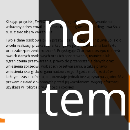
na
Klikając przycisk „ZAPISZ SIĘ” wyraższ zgodę na otrzymywanie na
wskazany adres email informacji marketingowej od Holding Liwa Sp. z
o. o. z siedzibą w Warszawie.
Twoje dane osobowe będą przetwarzane przez Holding Liwa Sp. z o.o.
w celu realizacji przekazu marketingowego lub nawiązania kontaktu
oraz zabezpieczenia roszczeń. Przysługuje Ci prawo dostępu do treści
swoich danych osobowych oraz ich sprostowania, usunięcia lub
ograniczenia przetwarzania, prawo do przenoszenia danych oraz
wniesienia sprzeciwu wobec ich przetwarzania, a także prawo
tem
wniesienia skargi do organu nadzorczego. Zgoda może zostać w
każdym czasie cofnięta, co pozostaje jednak bez wpływu na zgodność z
prawem działań dokonanych przed jej wycofaniem. Więcej informacji
uzyskasz w
Polityce prywatności i cookies
.