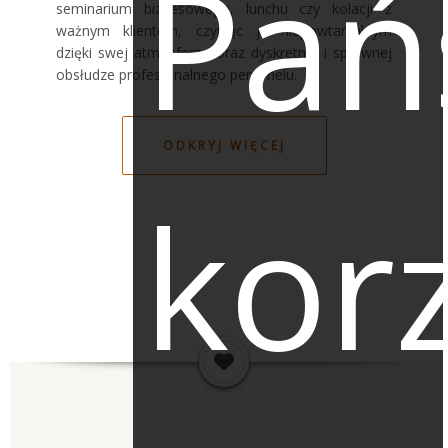
Pań
seminarium biznesowego, lunchu czy kolacji z
ważnym klientem, czyniąc je niepowtarzalnym
dzięki swej atmosferze oraz dyskretnej i sprawnej
obsłudze profesjonalnego personelu.
ODKRYJ WIĘCEJ
korz