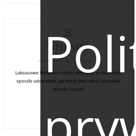
Poli
WELLNESS
Luksusowe Wellness Hotelu Monopol, w niezwykły
sposób udowadnia, jak integralną całość stanowią
zmysły i umysł
pry