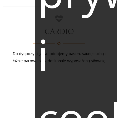
i
CARDIO
Do dyspozycji gości oddajemy basen, saunę suchą i
łaźnię parową oraz doskonale wyposażoną siłownię
coo