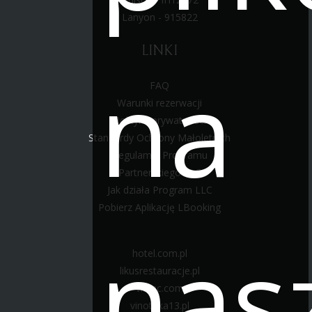
Lanyon - 915822
LINKI
na
FAQ
Warunki rezerwacji
Polityka prywatności
Standardy Ochrony Małoletnich
Regulamin Programu
Partnerskiego LLC
Jak działa Program LLC
Pobierz Aplikację LBooking
nas
hotel.com.pl
likusrestauracje.pl
vitkac.com
vinoteka13.pl